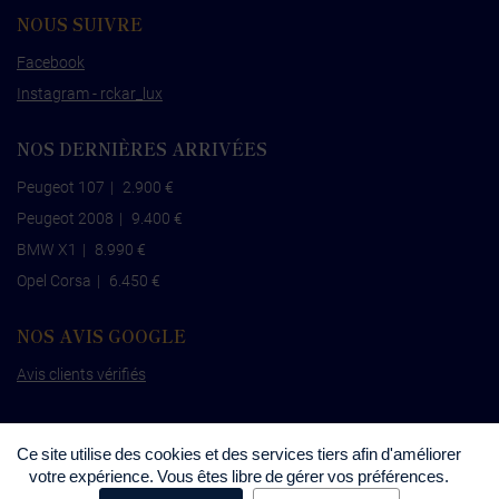
NOUS SUIVRE
Facebook
Instagram - rckar_lux
NOS DERNIÈRES ARRIVÉES
Peugeot 107
|
2.900 €
Peugeot 2008
|
9.400 €
BMW X1
|
8.990 €
Opel Corsa
|
6.450 €
NOS AVIS GOOGLE
Avis clients vérifiés
Ce site utilise des cookies et des services tiers afin d'améliorer
votre expérience. Vous êtes libre de gérer vos préférences.
©
RCKAR
•
Mentions légales
•
Politique de