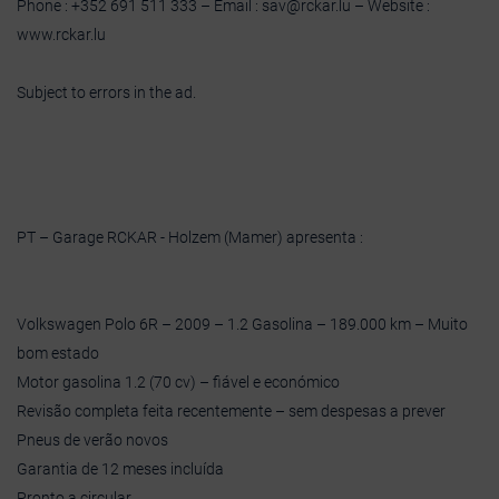
Phone : +352 691 511 333 – Email : sav@rckar.lu – Website :
www.rckar.lu
Subject to errors in the ad.
PT – Garage RCKAR - Holzem (Mamer) apresenta :
Volkswagen Polo 6R – 2009 – 1.2 Gasolina – 189.000 km – Muito
bom estado
Motor gasolina 1.2 (70 cv) – fiável e económico
Revisão completa feita recentemente – sem despesas a prever
Pneus de verão novos
Garantia de 12 meses incluída
Pronto a circular