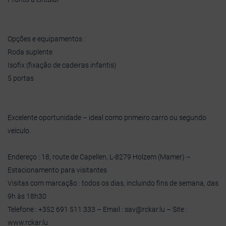
Opções e equipamentos :
Roda suplente
Isofix (fixação de cadeiras infantis)
5 portas
Excelente oportunidade – ideal como primeiro carro ou segundo
veículo.
Endereço : 18, route de Capellen, L-8279 Holzem (Mamer) –
Estacionamento para visitantes
Visitas com marcação : todos os dias, incluindo fins de semana, das
9h às 18h30
Telefone : +352 691 511 333 – Email : sav@rckar.lu – Site :
www.rckar.lu