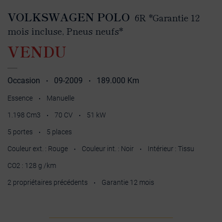
VOLKSWAGEN POLO
6R *Garantie 12
mois incluse, Pneus neufs*
VENDU
Occasion
09-2009
189.000 Km
•
•
Essence
Manuelle
•
1.198 Cm3
70 CV
51 kW
•
•
5 portes
5 places
•
Couleur ext. : Rouge
Couleur int. : Noir
Intérieur : Tissu
•
•
CO2 : 128 g /km
2 propriétaires précédents
Garantie 12 mois
•