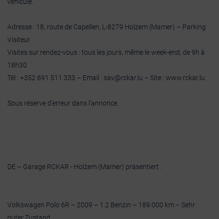
véhicule.
Adresse : 18, route de Capellen, L-8279 Holzem (Mamer) – Parking
Visiteur
Visites sur rendez-vous : tous les jours, même le week-end, de 9h à
18h30
Tél : +352 691 511 333 – Email : sav@rckar.lu – Site : www.rckar.lu
Sous réserve d’erreur dans l’annonce.
DE – Garage RCKAR - Holzem (Mamer) präsentiert :
Volkswagen Polo 6R – 2009 – 1.2 Benzin – 189.000 km – Sehr
guter Zustand