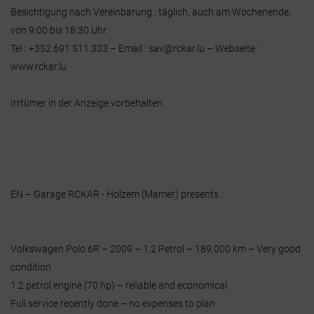
Besichtigung nach Vereinbarung : täglich, auch am Wochenende,
von 9:00 bis 18:30 Uhr
Tel : +352 691 511 333 – Email : sav@rckar.lu – Webseite :
www.rckar.lu
Irrtümer in der Anzeige vorbehalten.
EN – Garage RCKAR - Holzem (Mamer) presents :
Volkswagen Polo 6R – 2009 – 1.2 Petrol – 189,000 km – Very good
condition
1.2 petrol engine (70 hp) – reliable and economical
Full service recently done – no expenses to plan