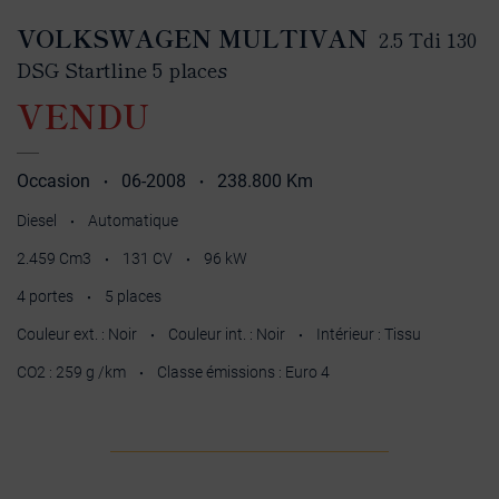
VOLKSWAGEN MULTIVAN
2.5 Tdi 130
DSG Startline 5 places
VENDU
Occasion
06-2008
238.800 Km
•
•
Diesel
Automatique
•
2.459 Cm3
131 CV
96 kW
•
•
4 portes
5 places
•
Couleur ext. : Noir
Couleur int. : Noir
Intérieur : Tissu
•
•
CO2 : 259 g /km
Classe émissions : Euro 4
•