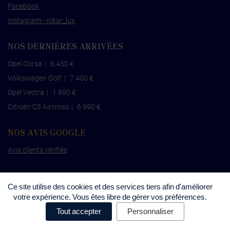
Facebook
Instagram - rckar_lux
NOS DERNIÈRES ARRIVÉES
Opel Corsa
|
6.450 €
Volkswagen Golf
|
7.400 €
Opel Vectra
|
1.990 €
Citroën C3 Aircross
|
6.990 €
NOS AVIS GOOGLE
Avis clients vérifiés
Ce site utilise des cookies et des services tiers afin d'améliorer
votre expérience. Vous êtes libre de gérer vos préférences.
©
RCKAR
•
Mentions légales
•
Politique de
Tout accepter
Personnaliser
confidentialité
•
Politique de cookies
•
Préférences de cookies