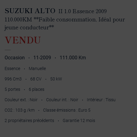
SUZUKI ALTO
II 1.0 Essence 2009
110.000KM **Faible consommation, Idéal pour
jeune conducteur**
VENDU
Occasion
11-2009
111.000 Km
•
•
Essence
Manuelle
•
996 Cm3
68 CV
50 kW
•
•
5 portes
6 places
•
Couleur ext. : Noir
Couleur int. : Noir
Intérieur : Tissu
•
•
CO2 : 103 g /km
Classe émissions : Euro 5
•
2 propriétaires précédents
Garantie 12 mois
•