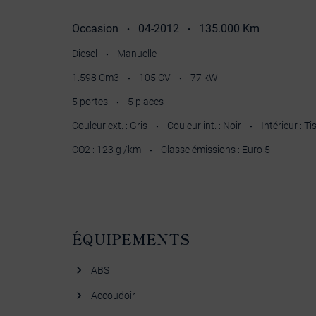
Occasion
04-2012
135.000 Km
•
•
Diesel
Manuelle
•
1.598 Cm3
105 CV
77 kW
•
•
5 portes
5 places
•
Couleur ext. : Gris
Couleur int. : Noir
Intérieur : Ti
•
•
CO2 : 123 g /km
Classe émissions : Euro 5
•
ÉQUIPEMENTS
ABS
Accoudoir