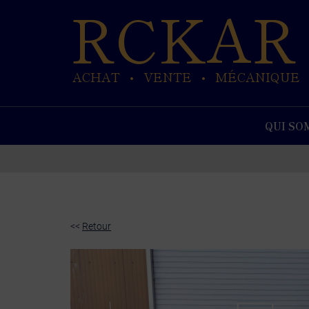
RCKAR
Paramètres avancés des cookies
ACHAT
VENTE
MÉCANIQUE
•
•
QUI SO
<<
Retour