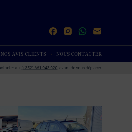
NOS AVIS CLIENTS
NOUS CONTACTER
contacter au
(+352) 661 943 020
avant de vous déplacer.