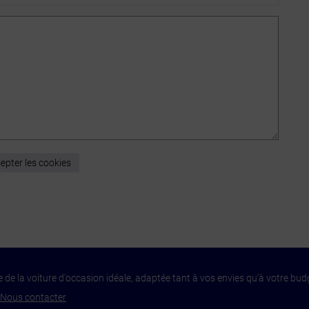
epter les cookies
 de la voiture d'occasion idéale, adaptée tant à vos envies qu'à votre bud
Nous contacter