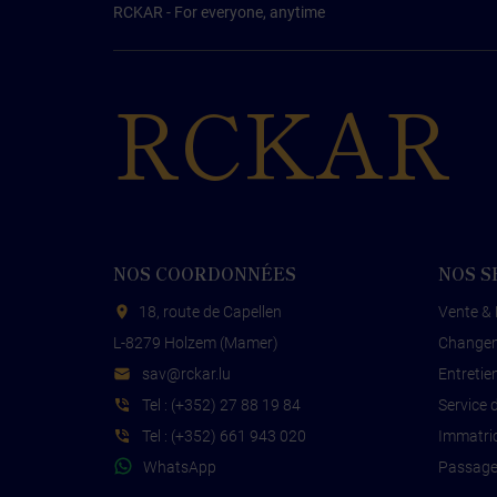
RCKAR - For everyone, anytime
RCKAR
NOS COORDONNÉES
NOS S
18, route de Capellen
Vente & 
L-8279 Holzem (Mamer)
Changem
s
cr@va
ul.rak
Entretie
Tel :
(+352) 27 88 19 84
Service 
Tel :
(+352) 661 943 020
Immatricu
WhatsApp
Passage