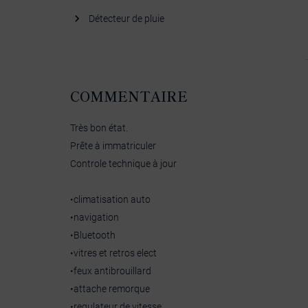
Détecteur de pluie
COMMENTAIRE
Très bon état.
Prête à immatriculer
Controle technique à jour
•climatisation auto
•navigation
•Bluetooth
•vitres et retros elect
•feux antibrouillard
•attache remorque
•regulateur de vitesse