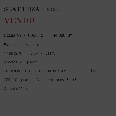
SEAT IBIZA
1.2i Copa
VENDU
Occasion
08-2015
144.000 Km
•
•
Essence
Manuelle
•
1.199 Cm3
70 CV
51 kW
•
•
5 portes
5 places
•
Couleur ext. : Noir
Couleur int. : Gris
Intérieur : Tissu
•
•
CO2 : 101 g /km
Classe émissions : Euro 5
•
Garantie 12 mois