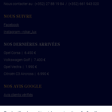
Nous contacter au :
(+352) 27 88 19 84
/
(+352) 661 943 020
NOUS SUIVRE
Facebook
Instagram - rckar_lux
NOS DERNIÈRES ARRIVÉES
Opel Corsa
|
6.450 €
Volkswagen Golf
|
7.400 €
Opel Vectra
|
1.990 €
Citroën C3 Aircross
|
6.990 €
NOS AVIS GOOGLE
Avis clients vérifiés