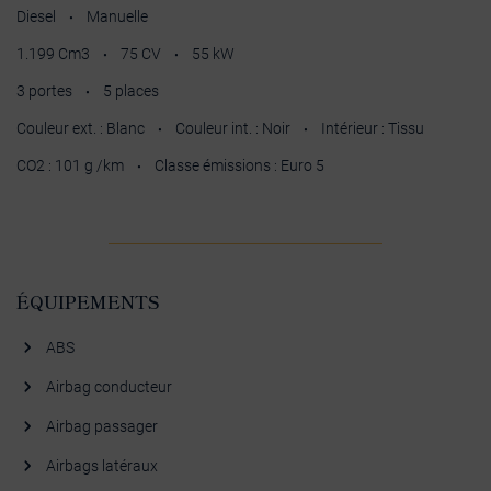
Diesel
Manuelle
•
1.199 Cm3
75 CV
55 kW
•
•
3 portes
5 places
•
Couleur ext. : Blanc
Couleur int. : Noir
Intérieur : Tissu
•
•
CO2 : 101 g /km
Classe émissions : Euro 5
•
ÉQUIPEMENTS
ABS
Airbag conducteur
Airbag passager
Airbags latéraux