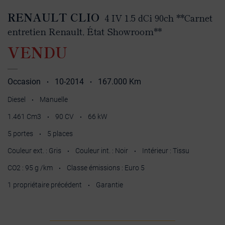
RENAULT CLIO
4 IV 1.5 dCi 90ch **Carnet
entretien Renault, État Showroom**
VENDU
Occasion
10-2014
167.000 Km
•
•
Diesel
Manuelle
•
1.461 Cm3
90 CV
66 kW
•
•
5 portes
5 places
•
Couleur ext. : Gris
Couleur int. : Noir
Intérieur : Tissu
•
•
CO2 : 95 g /km
Classe émissions : Euro 5
•
1 propriétaire précédent
Garantie
•