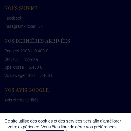
NOUS SUIVRE
Facebook
Instagram - rckar_lux
NOS DERNIÈRES ARRIVÉES
Peugeot 2008
|
9.400 €
BMW X1
|
8.990 €
Opel Corsa
|
6.450 €
Volkswagen Golf
|
7.400 €
NOS AVIS GOOGLE
Avis clients vérifiés
Ce site utilise des cookies et des services tiers afin d'améliorer
votre expérience. Vous êtes libre de gérer vos préférences.
©
RCKAR
•
Mentions légales
•
Politique de